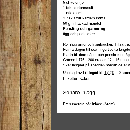
5 dl vetemjöl
1 tsk hjortornssalt
1 tsk kanel
½ tsk stött kardemumma
50 g finhackad mandel
Pensling och garnering
ägg och pärlsocker
Rör ihop smör och pärlsocker. Tillsätt 
Forma degen till sex fingertjocka längde
Platta till dem något och pensla med äg
Grädda i 175 - 200 grader, 12 - 15 minut
Skär längder på snedden medan de är 
Upplagd av
Lill-Ingrid
kl.
17:26
0 kom
Etiketter:
Kakor
Senare inlägg
Prenumerera på:
Inlägg (Atom)