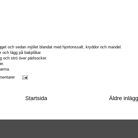
ägget och sedan mjölet blandat med hjortonssalt, kryddor och mandel.
r och lägg på bakplåtar.
g och strö över pärlsocker.
er.
varma.
mentarer
Startsida
Äldre inläg