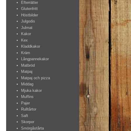
Efterrätter
Glutenfritt
Höstbilder
Julgodis
Julmat
Kakor
Kex
Kladdkakor
Kräm
Långpannekakor
Matbröd
Matpaj
Matpaj och pizza
Middag
Mjuka kakor
Muffins
Pajer
Rulltårtor
Saft
Skorpor
Smörgåstårta