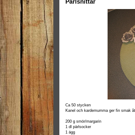
Pärlsnittar
Ca 50 stycken
Kanel och kardemumma ger fin smak åt 
200 g smör/margarin
1 dl pärlsocker
1 ägg